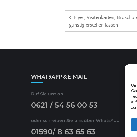
Beitragsnaviga
Flyer, Visitenkarten, Broschür
günstig erstellen lassen
WHATSAPP & E-MAIL
Um 
Ger
Ruf Sie uns an
Tec
auf
0621 / 54 56 00 53
zur
oder schreiben Sie uns über WhatsApp:
01590/ 8 63 65 63