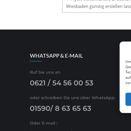
Wiesbaden günstig erstellen las
WHATSAPP & E-MAIL
Um 
Ger
Tec
Ruf Sie uns an
auf
0621 / 54 56 00 53
zur
oder schreiben Sie uns über WhatsApp:
01590/ 8 63 65 63
Oder E-mail :