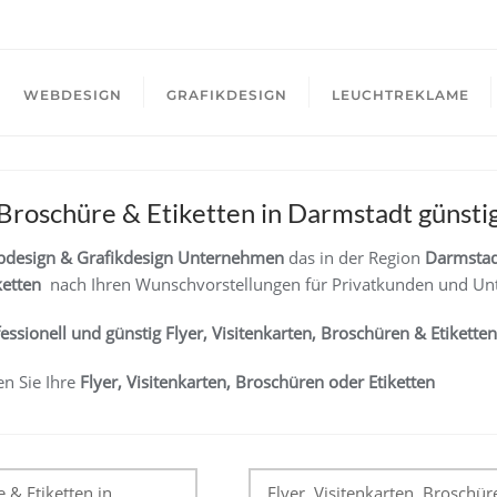
WEBDESIGN
GRAFIKDESIGN
LEUCHTREKLAME
 Broschüre & Etiketten in Darmstadt günstig
design & Grafikdesign Unternehmen
das in der Region
Darmstad
ketten
nach Ihren Wunschvorstellungen für Privatkunden und U
fessionell und günstig
Flyer, Visitenkarten, Broschüren & Etiketten
en Sie Ihre
Flyer, Visitenkarten, Broschüren oder Etiketten
tion
e & Etiketten in
Flyer, Visitenkarten, Broschür