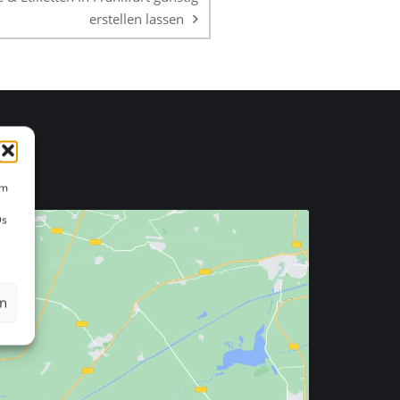
erstellen lassen
um
Ds
en