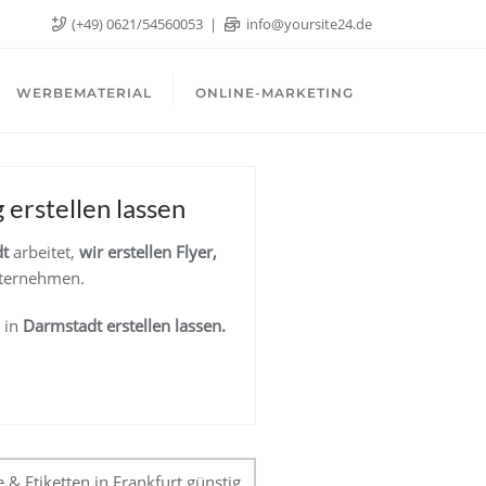
(+49) 0621/54560053
info@yoursite24.de
WERBEMATERIAL
ONLINE-MARKETING
 erstellen lassen
t
arbeitet,
wir erstellen
Flyer,
nternehmen.
in
Darmstadt erstellen lassen.
e & Etiketten in Frankfurt günstig