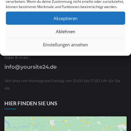
verarbeiten. Wenn du deine Zustimmung nicht erteilst oder zurückziehst,
können bestimmte Merkmale und Funktionen beeinträchtigt werden.
Ruf Sie uns an
Akzeptieren
0621 / 54 56 00 53
Ablehnen
oder schreiben Sie uns über WhatsApp:
01590/ 8 63 65 63
Einstellungen ansehen
Oder E-mail :
info@yoursite24.de
Wir sind von Montag bis Freitag von 10:00 bis 17:00 Uhr für Sie
da.
HIER FINDEN SIE UNS