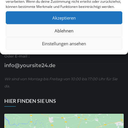
verarbeiten. Wenn du deine Zustimmung nicht erteilst oder zurückziehst,
können bestimmte Merkmale und Funktionen beeinträchtigt werden.
Ruf Sie uns an
Akzeptieren
0621 / 54 56 00 53
Ablehnen
oder schreiben Sie uns über WhatsApp:
01590/ 8 63 65 63
Einstellungen ansehen
Oder E-mail :
info@yoursite24.de
Wir sind von Montag bis Freitag von 10:00 bis 17:00 Uhr für Sie
da.
HIER FINDEN SIE UNS