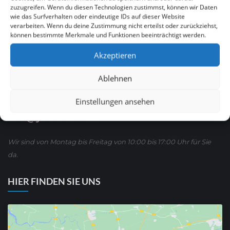
zuzugreifen. Wenn du diesen Technologien zustimmst, können wir Daten
wie das Surfverhalten oder eindeutige IDs auf dieser Website
Ruf Sie uns an
verarbeiten. Wenn du deine Zustimmung nicht erteilst oder zurückziehst,
0621 / 54 56 00 53
können bestimmte Merkmale und Funktionen beeinträchtigt werden.
Akzeptieren
oder schreiben Sie uns über WhatsApp:
01590/ 8 63 65 63
Ablehnen
Einstellungen ansehen
Oder E-mail :
info@yoursite24.de
Wir sind von Montag bis Freitag von 10:00 bis 17:00 Uhr für Sie
da.
HIER FINDEN SIE UNS