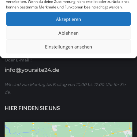
verarbeiten. Wenn du deine Zustimmung nicht erteilst oder zurückziehst,
können bestimmte Merkmale und Funktionen beeinträchtigt werden.
Ruf Sie uns an
Akzeptieren
0621 / 54 56 00 53
Ablehnen
oder schreiben Sie uns über WhatsApp:
01590/ 8 63 65 63
Einstellungen ansehen
Oder E-mail :
info@yoursite24.de
Wir sind von Montag bis Freitag von 10:00 bis 17:00 Uhr für Sie
da.
HIER FINDEN SIE UNS