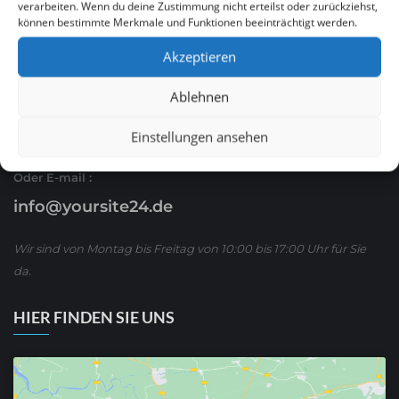
verarbeiten. Wenn du deine Zustimmung nicht erteilst oder zurückziehst,
können bestimmte Merkmale und Funktionen beeinträchtigt werden.
Ruf Sie uns an
Akzeptieren
0621 / 54 56 00 53
Ablehnen
oder schreiben Sie uns über WhatsApp:
01590/ 8 63 65 63
Einstellungen ansehen
Oder E-mail :
info@yoursite24.de
Wir sind von Montag bis Freitag von 10:00 bis 17:00 Uhr für Sie
da.
HIER FINDEN SIE UNS