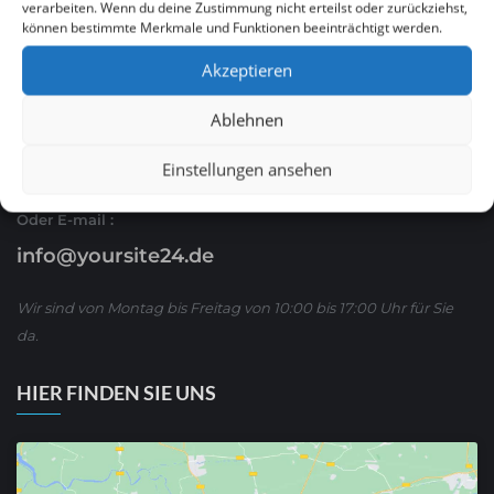
verarbeiten. Wenn du deine Zustimmung nicht erteilst oder zurückziehst,
können bestimmte Merkmale und Funktionen beeinträchtigt werden.
Ruf Sie uns an
Akzeptieren
0621 / 54 56 00 53
Ablehnen
oder schreiben Sie uns über WhatsApp:
01590/ 8 63 65 63
Einstellungen ansehen
Oder E-mail :
info@yoursite24.de
Wir sind von Montag bis Freitag von 10:00 bis 17:00 Uhr für Sie
da.
HIER FINDEN SIE UNS