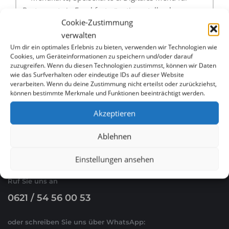
Restaurants in Frankfurt günstig erstellen lassen
Cookie-Zustimmung
verwalten
Menükarte, Speisekarte & Digitales Menü für
Um dir ein optimales Erlebnis zu bieten, verwenden wir Technologien wie
Restaurants in Kaiserslautern günstig erstellen
Cookies, um Geräteinformationen zu speichern und/oder darauf
lassen
zuzugreifen. Wenn du diesen Technologien zustimmst, können wir Daten
wie das Surfverhalten oder eindeutige IDs auf dieser Website
verarbeiten. Wenn du deine Zustimmung nicht erteilst oder zurückziehst,
können bestimmte Merkmale und Funktionen beeinträchtigt werden.
Akzeptieren
Ablehnen
WHATSAPP & E-MAIL
Einstellungen ansehen
Ruf Sie uns an
0621 / 54 56 00 53
oder schreiben Sie uns über WhatsApp: