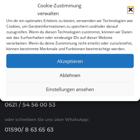
Cookie-Zustimmung
verwalten
Menükarte, Speisekarte & Digitales Menü für
Um dir ein optimales Erlebnis zu bieten, verwenden wir Technologien wie
Restaurants in Chemnitz günstig erstellen lassen
Cookies, um Geräteinformationen zu speichern und/oder darauf
zuzugreifen. Wenn du diesen Technologien zustimmst, können wir Daten
wie das Surfverhalten oder eindeutige IDs auf dieser Website
verarbeiten. Wenn du deine Zustimmung nicht erteilst oder zurückziehst,
können bestimmte Merkmale und Funktionen beeinträchtigt werden.
Akzeptieren
Ablehnen
WHATSAPP & E-MAIL
Einstellungen ansehen
Ruf Sie uns an
0621 / 54 56 00 53
oder schreiben Sie uns über WhatsApp:
01590/ 8 63 65 63