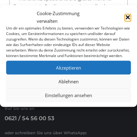
Restaurants in Reutlingen günstig erstellen lassen
Cookie-Zustimmung
verwalten
Menükarte, Speisekarte & Digitales Menü für
Um dir ein optimales Erlebnis zu bieten, verwenden wir Technologien wie
Restaurants in Bremerhaven günstig erstellen
Cookies, um Geräteinformationen zu speichern und/oder darauf
lassen
zuzugreifen. Wenn du diesen Technologien zustimmst, können wir Daten
wie das Surfverhalten oder eindeutige IDs auf dieser Website
verarbeiten. Wenn du deine Zustimmung nicht erteilst oder zurückziehst,
können bestimmte Merkmale und Funktionen beeinträchtigt werden.
Akzeptieren
Ablehnen
WHATSAPP & E-MAIL
Einstellungen ansehen
Ruf Sie uns an
0621 / 54 56 00 53
oder schreiben Sie uns über WhatsApp: