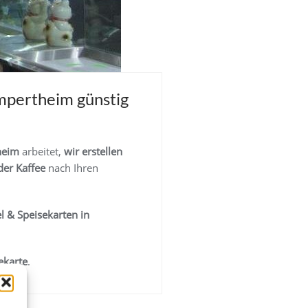
ampertheim günstig
heim
arbeitet,
wir erstellen
der Kaffee
nach Ihren
 & Speisekarten in
ekarte
.