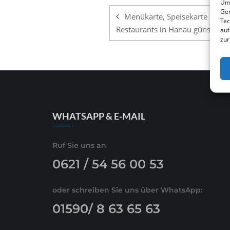
Um 
Ger
Menükarte, Speisekarte & Dig
Tec
Restaurants in Hanau günstig ers
auf
zur
WHATSAPP & E-MAIL
Ruf Sie uns an
0621 / 54 56 00 53
oder schreiben Sie uns über WhatsApp:
01590/ 8 63 65 63