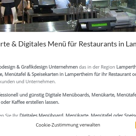
te & Digitales Menü für Restaurants in L
design & Grafikdesign Unternehmen
das in der Region
Lampert
, Menütafel & Speisekarten in Lampertheim für ihr Restaurant o
atkunden und Unternehmen.
fessionell und günstig
Digitale Menüboards, Menükarte, Menütafel
 oder Kaffee
erstellen lassen.
n Sie Ihr
Digitales Menüboard, Menükarte, Menütafel oder Speis
Cookie-Zustimmung verwalten
tion