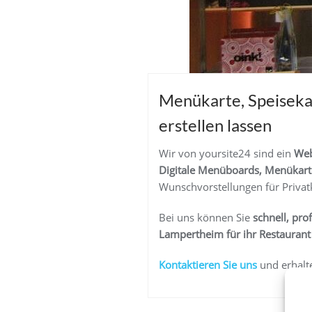
Menükarte, Speisekar
erstellen lassen
Wir von yoursite24 sind ein
Web
Digitale Menüboards, Menükarte
Wunschvorstellungen für Priv
Bei uns können Sie
schnell, pro
Lampertheim für ihr Restaurant
K
ontaktieren Sie uns
und erhalte
Beitragsnaviga