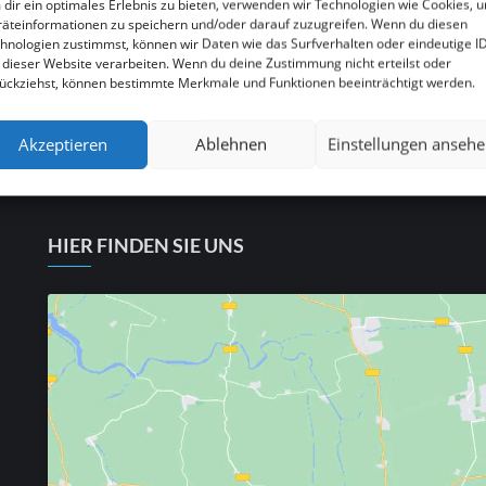
dir ein optimales Erlebnis zu bieten, verwenden wir Technologien wie Cookies, 
äteinformationen zu speichern und/oder darauf zuzugreifen. Wenn du diesen
itales Menü für
Menükarte, Speisekarte & D
hnologien zustimmst, können wir Daten wie das Surfverhalten oder eindeutige I
tellen lassen
Br
 dieser Website verarbeiten. Wenn du deine Zustimmung nicht erteilst oder
ückziehst, können bestimmte Merkmale und Funktionen beeinträchtigt werden.
Akzeptieren
Ablehnen
Einstellungen anseh
HIER FINDEN SIE UNS