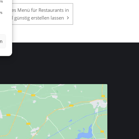
um
igitales Menü für Restaurants in
Ds
uchsal günstig erstellen lassen
en