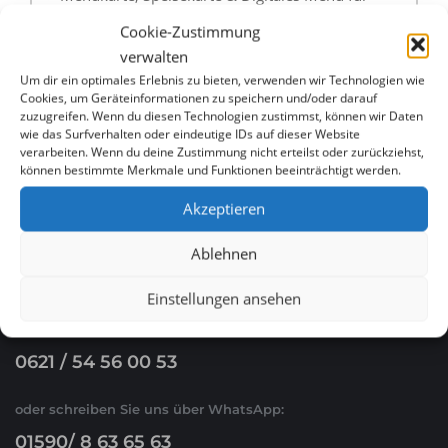
Restaurants in Oberhausen günstig erstellen lassen
Cookie-Zustimmung
verwalten
Menükarte, Speisekarte & Digitales Menü für
Um dir ein optimales Erlebnis zu bieten, verwenden wir Technologien wie
Cookies, um Geräteinformationen zu speichern und/oder darauf
Restaurants in Kasse günstig erstellen lassen
zuzugreifen. Wenn du diesen Technologien zustimmst, können wir Daten
wie das Surfverhalten oder eindeutige IDs auf dieser Website
verarbeiten. Wenn du deine Zustimmung nicht erteilst oder zurückziehst,
können bestimmte Merkmale und Funktionen beeinträchtigt werden.
Akzeptieren
Ablehnen
WHATSAPP & E-MAIL
Einstellungen ansehen
Ruf Sie uns an
0621 / 54 56 00 53
oder schreiben Sie uns über WhatsApp:
01590/ 8 63 65 63