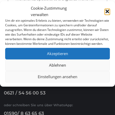
Restaurants in Bruchsal günstig erstellen lassen
Cookie-Zustimmung
verwalten
Menükarte, Speisekarte & Digitales Menü für
Um dir ein optimales Erlebnis zu bieten, verwenden wir Technologien wie
Cookies, um Geräteinformationen zu speichern und/oder darauf
Restaurants in Pforzheim günstig erstellen lassen
zuzugreifen. Wenn du diesen Technologien zustimmst, können wir Daten
wie das Surfverhalten oder eindeutige IDs auf dieser Website
verarbeiten. Wenn du deine Zustimmung nicht erteilst oder zurückziehst,
können bestimmte Merkmale und Funktionen beeinträchtigt werden.
Akzeptieren
Ablehnen
WHATSAPP & E-MAIL
Einstellungen ansehen
Ruf Sie uns an
0621 / 54 56 00 53
oder schreiben Sie uns über WhatsApp:
01590/ 8 63 65 63