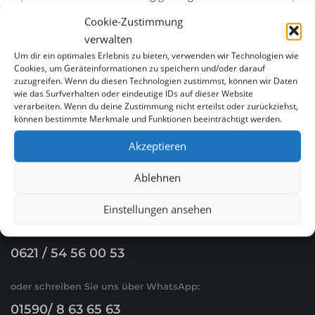
Cookie-Zustimmung
Menükarte, Speisekarte & Digitales Menü für
verwalten
Restaurants in Schwetzingen günstig erstellen
Um dir ein optimales Erlebnis zu bieten, verwenden wir Technologien wie
lassen
Cookies, um Geräteinformationen zu speichern und/oder darauf
zuzugreifen. Wenn du diesen Technologien zustimmst, können wir Daten
wie das Surfverhalten oder eindeutige IDs auf dieser Website
verarbeiten. Wenn du deine Zustimmung nicht erteilst oder zurückziehst,
können bestimmte Merkmale und Funktionen beeinträchtigt werden.
Akzeptieren
Ablehnen
WHATSAPP & E-MAIL
Einstellungen ansehen
Ruf Sie uns an
0621 / 54 56 00 53
oder schreiben Sie uns über WhatsApp:
01590/ 8 63 65 63