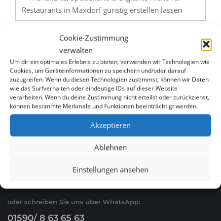
Restaurants in Maxdorf günstig erstellen lassen
LED Buchstaben, Leuchtreklame & Leuchtkasten in
Cookie-Zustimmung
Mannheim günstig erstellen lassen
verwalten
Um dir ein optimales Erlebnis zu bieten, verwenden wir Technologien wie
Cookies, um Geräteinformationen zu speichern und/oder darauf
zuzugreifen. Wenn du diesen Technologien zustimmst, können wir Daten
wie das Surfverhalten oder eindeutige IDs auf dieser Website
verarbeiten. Wenn du deine Zustimmung nicht erteilst oder zurückziehst,
können bestimmte Merkmale und Funktionen beeinträchtigt werden.
Akzeptieren
WHATSAPP & E-MAIL
Ablehnen
Ruf Sie uns an
Einstellungen ansehen
0621 / 54 56 00 53
oder schreiben Sie uns über WhatsApp:
01590/ 8 63 65 63