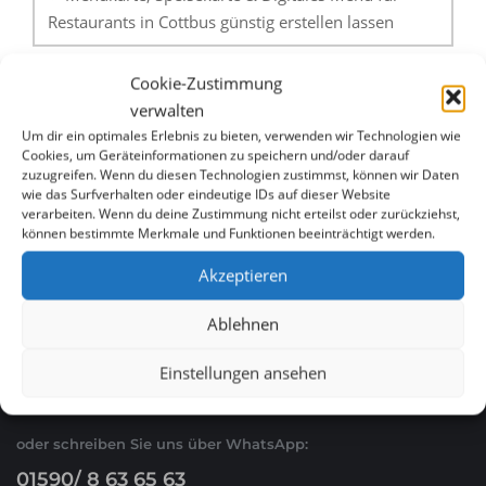
Restaurants in Cottbus günstig erstellen lassen
Menükarte, Speisekarte & Digitales Menü für
Cookie-Zustimmung
Restaurants in Schwerin günstig erstellen lassen
verwalten
Um dir ein optimales Erlebnis zu bieten, verwenden wir Technologien wie
Cookies, um Geräteinformationen zu speichern und/oder darauf
zuzugreifen. Wenn du diesen Technologien zustimmst, können wir Daten
wie das Surfverhalten oder eindeutige IDs auf dieser Website
verarbeiten. Wenn du deine Zustimmung nicht erteilst oder zurückziehst,
können bestimmte Merkmale und Funktionen beeinträchtigt werden.
Akzeptieren
WHATSAPP & E-MAIL
Ablehnen
Ruf Sie uns an
Einstellungen ansehen
0621 / 54 56 00 53
oder schreiben Sie uns über WhatsApp:
01590/ 8 63 65 63