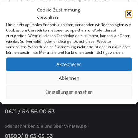
Restaurants in Bochum günstig erstellen lassen
Cookie-Zustimmung
verwalten
Menükarte, Speisekarte & Digitales Menü für
Um dir ein optimales Erlebnis zu bieten, verwenden wir Technologien wie
Cookies, um Geräteinformationen zu speichern und/oder darauf
Restaurants in Bielefeld günstig erstellen lassen
zuzugreifen. Wenn du diesen Technologien zustimmst, können wir Daten
wie das Surfverhalten oder eindeutige IDs auf dieser Website
verarbeiten. Wenn du deine Zustimmung nicht erteilst oder zurückziehst,
können bestimmte Merkmale und Funktionen beeinträchtigt werden.
Akzeptieren
Ablehnen
WHATSAPP & E-MAIL
Einstellungen ansehen
Ruf Sie uns an
0621 / 54 56 00 53
oder schreiben Sie uns über WhatsApp:
01590/ 8 63 65 63