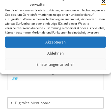
Fazit
verwalten
Um dir ein optimales Erlebnis zu bieten, verwenden wir Technologien wie
Ob es nun die Verwendung bestimmter
Cookies, um Geräteinformationen zu speichern und/oder darauf
zuzugreifen. Wenn du diesen Technologien zustimmst, können wir Daten
Illustrationselemente in Logos und auf Webseiten
wie das Surfverhalten oder eindeutige IDs auf dieser Website
geht, um eine Einheitlichkeit zu schaffen, oder um
verarbeiten. Wenn du deine Zustimmung nicht erteilst oder zurückziehst,
die Kommunikation mit den Kunden und die
können bestimmte Merkmale und Funktionen beeinträchtigt werden.
generellen Grundsätze des Unternehmens: Eine im
Akzeptieren
Voraus geplante Unternehmensidentität kann nur
von Vorteil für Sie und Ihr Unternehmen sein. Es ist
Ablehnen
daher empfehlenswert, diese zumindest in
Ansätzen bereits in den Businessplan einzubauen.
Einstellungen ansehen
Haben wir Ihr Interesse geweckt?
K
ontaktieren Sie
uns
Beitragsnavigation
Digitales Menüboard