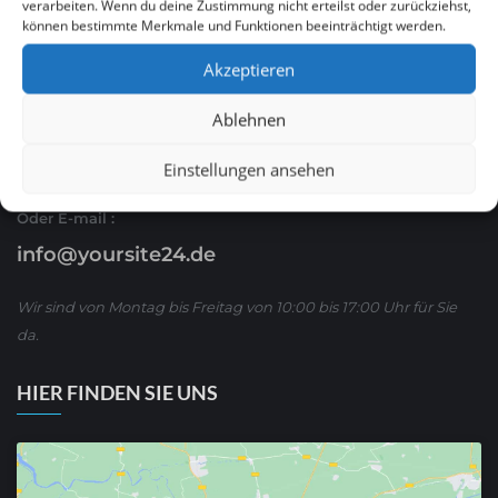
verarbeiten. Wenn du deine Zustimmung nicht erteilst oder zurückziehst,
können bestimmte Merkmale und Funktionen beeinträchtigt werden.
Ruf Sie uns an
Akzeptieren
0621 / 54 56 00 53
Ablehnen
oder schreiben Sie uns über WhatsApp:
01590/ 8 63 65 63
Einstellungen ansehen
Oder E-mail :
info@yoursite24.de
Wir sind von Montag bis Freitag von 10:00 bis 17:00 Uhr für Sie
da.
HIER FINDEN SIE UNS