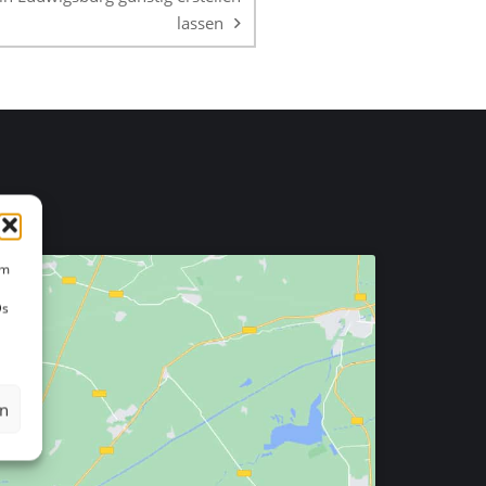
lassen
um
Ds
en