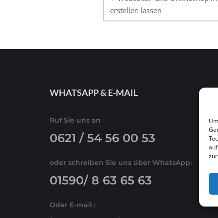
erstellen lassen
WHATSAPP & E-MAIL
Ruf Sie uns an
Um 
Ger
0621 / 54 56 00 53
Tec
auf
zur
oder schreiben Sie uns über WhatsApp:
01590/ 8 63 65 63
Oder E-mail :