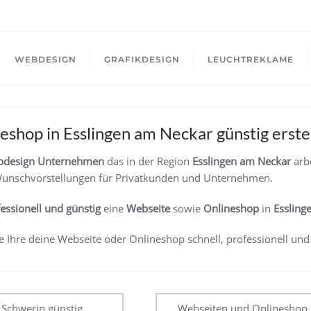
WEBDESIGN
GRAFIKDESIGN
LEUCHTREKLAME
shop in Esslingen am Neckar günstig erstel
design Unternehmen
das in der Region
Esslingen am Neckar
arbe
unschvorstellungen für Privatkunden und Unternehmen.
fessionell und günstig
eine
Webseite
sowie
Onlineshop
in
Essling
e Ihre deine Webseite oder Onlineshop schnell, professionell und
tion
 Schwerin günstig
Webseiten und Onlineshop i