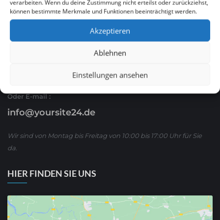
verarbeiten. Wenn du deine Zustimmung nicht erteilst oder zurückziehst,
können bestimmte Merkmale und Funktionen beeinträchtigt werden.
Ruf Sie uns an
Akzeptieren
0621 / 54 56 00 53
Ablehnen
oder schreiben Sie uns über WhatsApp:
01590/ 8 63 65 63
Einstellungen ansehen
Oder E-mail :
info@yoursite24.de
Wir sind von Montag bis Freitag von 10:00 bis 17:00 Uhr für Sie
da.
HIER FINDEN SIE UNS