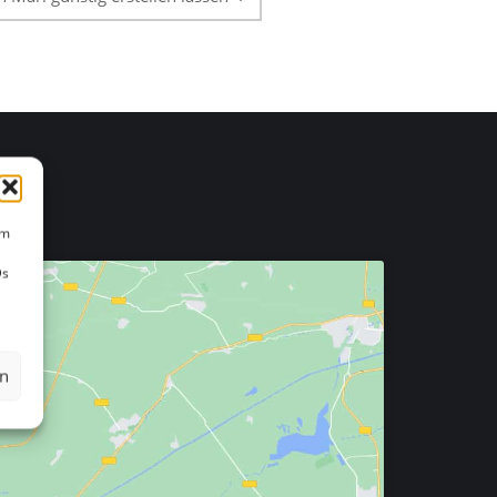
um
Ds
en