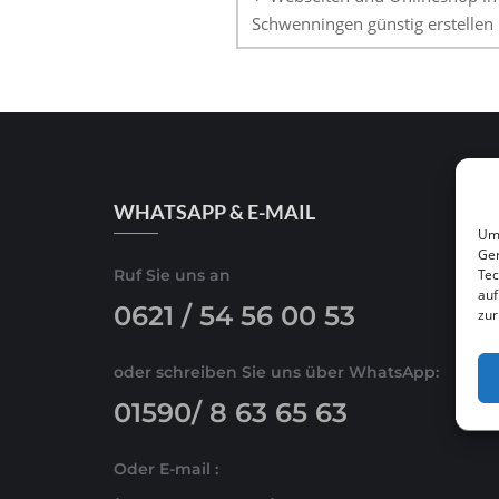
Schwenningen günstig erstellen 
WHATSAPP & E-MAIL
Um 
Ger
Tec
Ruf Sie uns an
auf
0621 / 54 56 00 53
zur
oder schreiben Sie uns über WhatsApp:
01590/ 8 63 65 63
Oder E-mail :