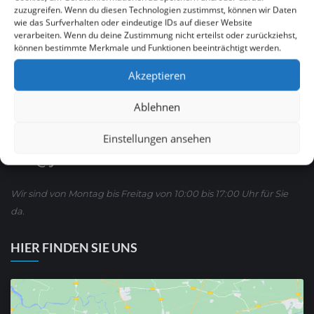
zuzugreifen. Wenn du diesen Technologien zustimmst, können wir Daten
wie das Surfverhalten oder eindeutige IDs auf dieser Website
Ruf Sie uns an
verarbeiten. Wenn du deine Zustimmung nicht erteilst oder zurückziehst,
0621 / 54 56 00 53
können bestimmte Merkmale und Funktionen beeinträchtigt werden.
Akzeptieren
oder schreiben Sie uns über WhatsApp:
01590/ 8 63 65 63
Ablehnen
Einstellungen ansehen
Oder E-mail :
info@yoursite24.de
Wir sind von Montag bis Freitag von 10:00 bis 17:00 Uhr für Sie
da.
HIER FINDEN SIE UNS