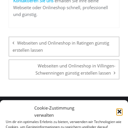
K
ontaktieren Sie uns
erhalten Sie Ihre deine
Webseite oder Onlineshop schnell, professionell
und günstig.
Beitragsnavigation
Webseiten und Onlineshop in Ratingen günstig
erstellen lassen
Webseiten und Onlineshop in Villingen-
Schwenningen günstig erstellen lassen
Cookie-Zustimmung
verwalten
WHATSAPP & E-MAIL
Um dir ein optimales Erlebnis zu bieten, verwenden wir Technologien wie
Cookies, um Geräteinformationen zu speichern und/oder darauf