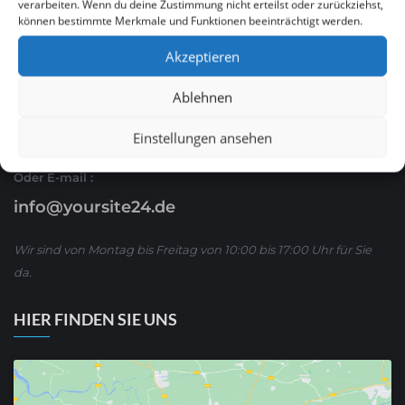
verarbeiten. Wenn du deine Zustimmung nicht erteilst oder zurückziehst,
können bestimmte Merkmale und Funktionen beeinträchtigt werden.
Ruf Sie uns an
Akzeptieren
0621 / 54 56 00 53
Ablehnen
oder schreiben Sie uns über WhatsApp:
01590/ 8 63 65 63
Einstellungen ansehen
Oder E-mail :
info@yoursite24.de
Wir sind von Montag bis Freitag von 10:00 bis 17:00 Uhr für Sie
da.
HIER FINDEN SIE UNS