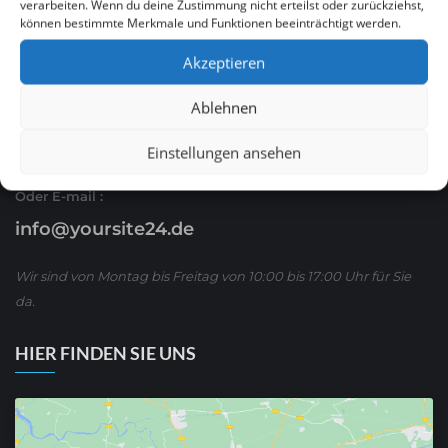
verarbeiten. Wenn du deine Zustimmung nicht erteilst oder zurückziehst,
können bestimmte Merkmale und Funktionen beeinträchtigt werden.
Ruf Sie uns an
Akzeptieren
0621 / 54 56 00 53
Ablehnen
oder schreiben Sie uns über WhatsApp:
01590/ 8 63 65 63
Einstellungen ansehen
Oder E-mail :
info@yoursite24.de
Wir sind von Montag bis Freitag von 10:00 bis 17:00 Uhr für Sie
da.
HIER FINDEN SIE UNS