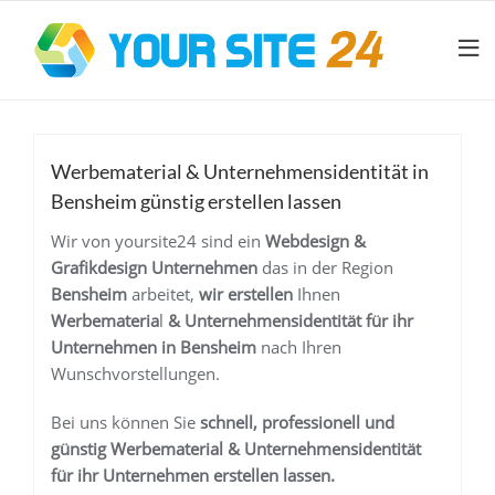
Werbematerial & Unternehmensidentität in
Bensheim günstig erstellen lassen
Wir von yoursite24 sind ein
Webdesign &
Grafikdesign Unternehmen
das in der Region
Bensheim
arbeitet,
wir erstellen
Ihnen
Werbemateria
l
& Unternehmensidentität
für ihr
Unternehmen
in Bensheim
nach Ihren
Wunschvorstellungen.
Bei uns können Sie
schnell, professionell und
günstig
Werbemateria
l
& Unternehmensidentität
für ihr Unternehmen
erstellen lassen.