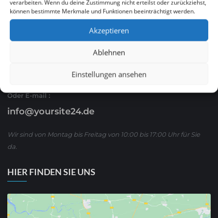
verarbeiten. Wenn du deine Zustimmung nicht erteilst oder zurückziehst,
können bestimmte Merkmale und Funktionen beeinträchtigt werden.
Ruf Sie uns an
Akzeptieren
0621 / 54 56 00 53
Ablehnen
oder schreiben Sie uns über WhatsApp:
01590/ 8 63 65 63
Einstellungen ansehen
Oder E-mail :
info@yoursite24.de
Wir sind von Montag bis Freitag von 10:00 bis 17:00 Uhr für Sie
da.
HIER FINDEN SIE UNS