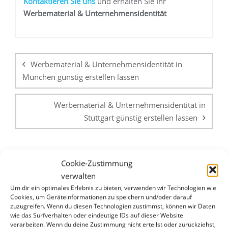
K
ontaktieren Sie uns
und erhalten Sie Ihr
Werbemateria
l
& Unternehmensidentität
Beitragsnavigation
Werbematerial & Unternehmensidentität in
München günstig erstellen lassen
Werbematerial & Unternehmensidentität in
Stuttgart günstig erstellen lassen
Cookie-Zustimmung
verwalten
Um dir ein optimales Erlebnis zu bieten, verwenden wir Technologien wie
Cookies, um Geräteinformationen zu speichern und/oder darauf
WHATSAPP & E-MAIL
zuzugreifen. Wenn du diesen Technologien zustimmst, können wir Daten
wie das Surfverhalten oder eindeutige IDs auf dieser Website
verarbeiten. Wenn du deine Zustimmung nicht erteilst oder zurückziehst,