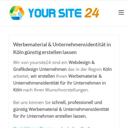
Werbematerial & Unternehmensidentität in
Köln günstig erstellen lassen
Wir von yoursite24 sind ein
Webdesign &
Grafikdesign Unternehmen
das in der Region
Köln
arbeitet,
wir erstellen
Ihnen
Werbemateria
l
&
Unternehmensidentität
für ihr Unternehmen
in
Köln
nach Ihren Wunschvorstellungen.
Bei uns können Sie
schnell, professionell und
günstig
Werbemateria
l
& Unternehmensidentität
für ihr Unternehmen
erstellen lassen.