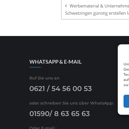
Werbematerial & Unternehmen
Schwetzingen günstig erstellen 
WHATSAPP & E-MAIL
Um 
Ger
Tec
Ruf Sie uns an
auf
zur
0621 / 54 56 00 53
oder schreiben Sie uns über WhatsApp:
01590/ 8 63 65 63
Oder E-mail :