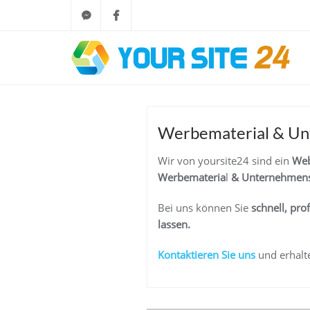
Werbematerial & Unte
Wir von yoursite24 sind ein
Web
Werbemateria
l
& Unternehmens
Bei uns können Sie
schnell, pro
lassen.
K
ontaktieren Sie uns
und erhalte
Beitragsnaviga