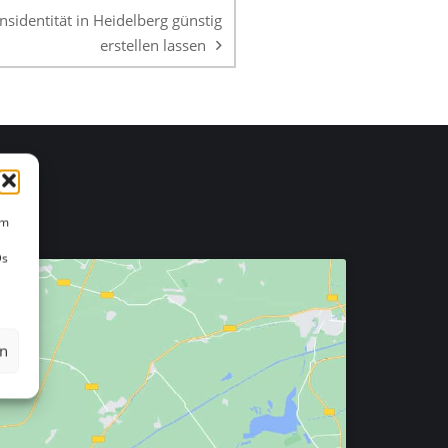
identität in Heidelberg günstig
erstellen lassen
um
Ds
en