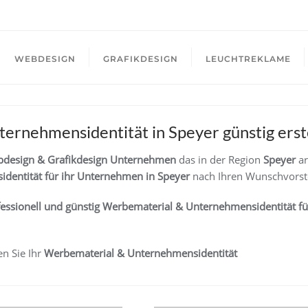
WEBDESIGN
GRAFIKDESIGN
LEUCHTREKLAME
rnehmensidentität in Speyer günstig erste
design & Grafikdesign Unternehmen
das in der Region
Speyer
ar
identität
für ihr Unternehmen
in Speyer
nach Ihren Wunschvorst
fessionell und günstig
Werbemateria
l
& Unternehmensidentität
fü
n Sie Ihr
Werbemateria
l
& Unternehmensidentität
tion