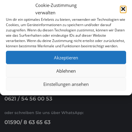
Cookie-Zustimmung
verwalten
Menükarte, Speisekarte & Digitales Menü für
Um dir ein optimales Erlebnis zu bieten, verwenden wir Technologien wie
Restaurants in Hagen günstig erstellen lassen
Cookies, um Geräteinformationen zu speichern und/oder darauf
zuzugreifen. Wenn du diesen Technologien zustimmst, können wir Daten
wie das Surfverhalten oder eindeutige IDs auf dieser Website
verarbeiten. Wenn du deine Zustimmung nicht erteilst oder zurückziehst,
können bestimmte Merkmale und Funktionen beeinträchtigt werden.
Akzeptieren
Ablehnen
WHATSAPP & E-MAIL
Einstellungen ansehen
Ruf Sie uns an
0621 / 54 56 00 53
oder schreiben Sie uns über WhatsApp:
01590/ 8 63 65 63