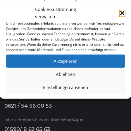
Restaurants in Oberhausen günstig erstellen lassen
Cookie-Zustimmung
verwalten
Menükarte, Speisekarte & Digitales Menü für
Um dir ein optimales Erlebnis zu bieten, verwenden wir Technologien wie
Cookies, um Geräteinformationen zu speichern und/oder darauf
Restaurants in Kasse günstig erstellen lassen
zuzugreifen. Wenn du diesen Technologien zustimmst, können wir Daten
wie das Surfverhalten oder eindeutige IDs auf dieser Website
verarbeiten. Wenn du deine Zustimmung nicht erteilst oder zurückziehst,
können bestimmte Merkmale und Funktionen beeinträchtigt werden.
Akzeptieren
Ablehnen
WHATSAPP & E-MAIL
Einstellungen ansehen
Ruf Sie uns an
0621 / 54 56 00 53
oder schreiben Sie uns über WhatsApp:
01590/ 8 63 65 63